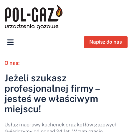
Napisz do nas
O nas:
Jeżeli szukasz
profesjonalnej firmy –
jesteś we właściwym
miejscu!
Usługi naprawy kuchenek oraz kotłów gazowych
świadczymy od ponad 24 lat. W tym czasie